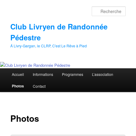
Aller
au
Rech
contenu
principal
Club Livryen de Randonnée
Pédestre
Á Livry-Gargan, le CLRP, C'est Le Rêve à Pied
Menu
Accueil
Informations
Programmes
L’association
principal
Photos
Contact
Photos