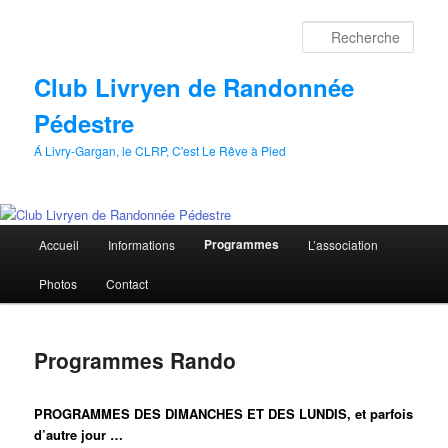
Aller
au
Rech
contenu
principal
Club Livryen de Randonnée
Pédestre
Á Livry-Gargan, le CLRP, C'est Le Rêve à Pied
Menu
Programmes
Accueil
Informations
L’association
principal
Photos
Contact
Programmes Rando
PROGRAMMES DES DIMANCHES ET DES LUNDIS, et parfois
d’autre jour …