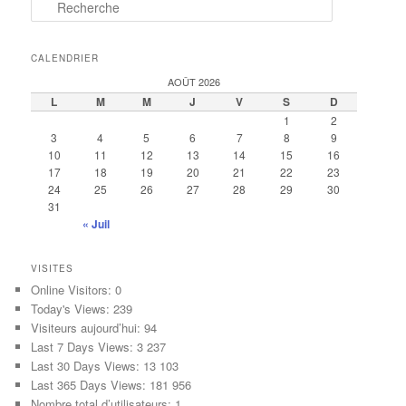
R
e
c
h
CALENDRIER
e
AOÛT 2026
r
L
M
M
J
V
S
D
c
1
2
h
3
4
5
6
7
8
9
e
10
11
12
13
14
15
16
17
18
19
20
21
22
23
24
25
26
27
28
29
30
31
« Juil
VISITES
Online Visitors:
0
Today's Views:
239
Visiteurs aujourd’hui:
94
Last 7 Days Views:
3 237
Last 30 Days Views:
13 103
Last 365 Days Views:
181 956
Nombre total d’utilisateurs:
1