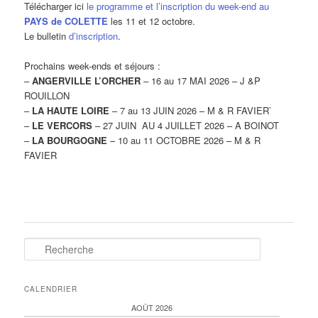
Télécharger ici
le programme et l’inscription du week-end au
PAYS de COLETTE
les 11 et 12 octobre.
Le bulletin
d’inscription
.
Prochains week-ends et séjours :
–
ANGERVILLE L’ORCHER
– 16 au 17 MAI 2026 – J &P
ROUILLON
–
LA HAUTE LOIRE
– 7 au 13 JUIN 2026 – M & R FAVIER`
–
LE VERCORS
– 27 JUIN AU 4 JUILLET 2026 – A BOINOT
–
LA BOURGOGNE
– 10 au 11 OCTOBRE 2026 – M & R
FAVIER
R
e
c
h
CALENDRIER
e
AOÛT 2026
r