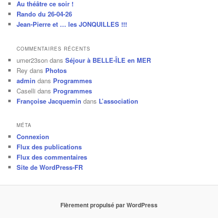
Au théâtre ce soir !
Rando du 26-04-26
Jean-Pierre et … les JONQUILLES !!!
COMMENTAIRES RÉCENTS
umer23son
dans
Séjour à BELLE-ÎLE en MER
Rey
dans
Photos
admin
dans
Programmes
Caselli
dans
Programmes
Françoise Jacquemin
dans
L’association
MÉTA
Connexion
Flux des publications
Flux des commentaires
Site de WordPress-FR
Fièrement propulsé par WordPress