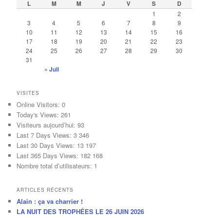
L
M
M
J
V
S
D
c
1
2
h
3
4
5
6
7
8
9
e
10
11
12
13
14
15
16
17
18
19
20
21
22
23
24
25
26
27
28
29
30
31
« Juil
VISITES
Online Visitors:
0
Today's Views:
261
Visiteurs aujourd’hui:
93
Last 7 Days Views:
3 346
Last 30 Days Views:
13 197
Last 365 Days Views:
182 168
Nombre total d’utilisateurs:
1
ARTICLES RÉCENTS
Alain : ça va charrier !
LA NUIT DES TROPHÉES LE 26 JUIN 2026