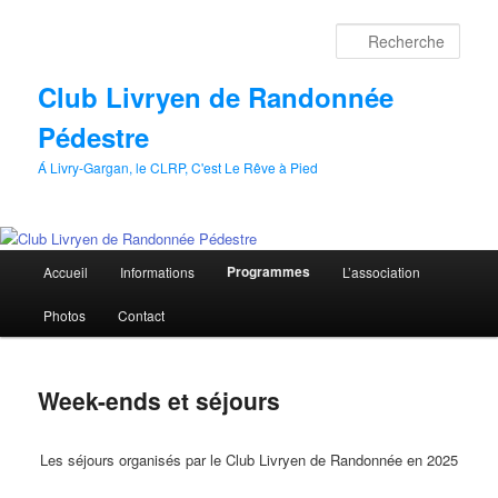
Aller
au
Rech
contenu
principal
Club Livryen de Randonnée
Pédestre
Á Livry-Gargan, le CLRP, C'est Le Rêve à Pied
Menu
Programmes
Accueil
Informations
L’association
principal
Photos
Contact
Week-ends et séjours
Les séjours organisés par le Club Livryen de Randonnée en 2025