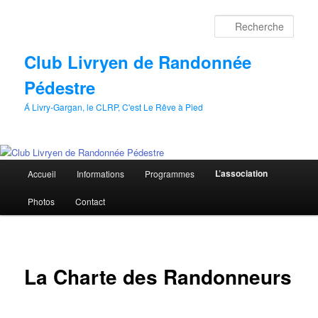
Aller
au
Rech
contenu
principal
Club Livryen de Randonnée
Pédestre
Á Livry-Gargan, le CLRP, C'est Le Rêve à Pied
Menu
L’association
Accueil
Informations
Programmes
principal
Photos
Contact
La Charte des Randonneurs