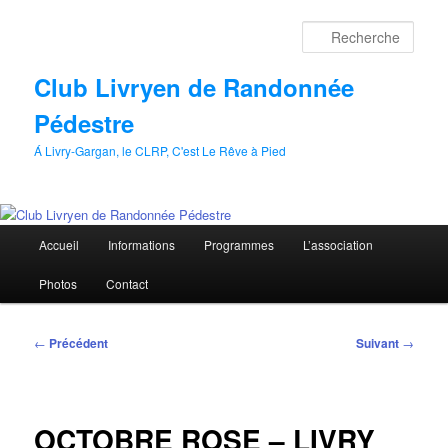
Aller
au
Rech
contenu
principal
Club Livryen de Randonnée
Pédestre
Á Livry-Gargan, le CLRP, C'est Le Rêve à Pied
Menu
Accueil
Informations
Programmes
L’association
principal
Photos
Contact
Navigation
←
Précédent
Suivant
→
des
articles
OCTOBRE ROSE – LIVRY